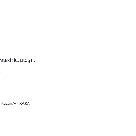
Rİ TİC. LTD. ŞTİ.
L
980 Kazan/ANKARA