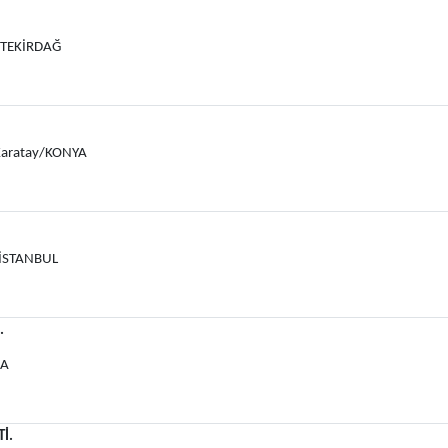
y/TEKİRDAĞ
 Karatay/KONYA
İSTANBUL
.
RA
Tİ.