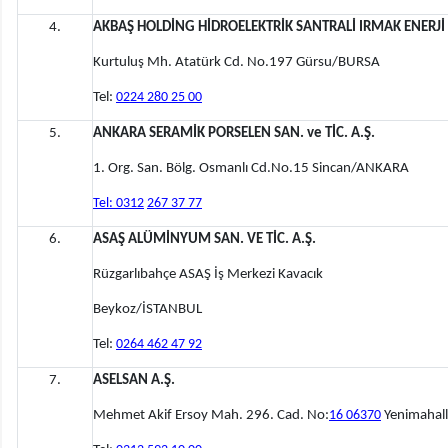
4.
AKBAŞ HOLDİNG HİDROELEKTRİK SANTRALİ IRMAK ENERJİ
Kurtuluş Mh. Atatürk Cd. No.197 Gürsu/BURSA
Tel:
0224 280 25 00
5.
ANKARA SERAMİK PORSELEN SAN. ve TİC. A.Ş.
1. Org. San. Bölg. Osmanlı Cd.No.15 Sincan/ANKARA
Tel: 0312
267 37 77
6.
ASAŞ ALÜMİNYUM SAN. VE TİC. A.Ş.
Rüzgarlıbahçe ASAŞ İş Merkezi Kavacık
Beykoz/İSTANBUL
Tel:
0264 462 47 92
7.
ASELSAN A.Ş.
Mehmet Akif Ersoy Mah. 296. Cad. No:
16 06370
Yenimahal