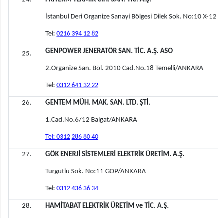
İstanbul Deri Organize Sanayi Bölgesi Dilek Sok. No:10 X-1
Tel:
0216 394 12 82
GENPOWER JENERATÖR SAN. TİC. A.Ş. ASO
25.
2.Organize San. Böl. 2010 Cad.No.18 Temelli/ANKARA
Tel:
0312 641 32 22
26.
GENTEM MÜH. MAK. SAN. LTD. ŞTİ.
1.Cad.No.6/12 Balgat/ANKARA
Tel: 0312
286 80 40
27.
GÖK ENERJİ SİSTEMLERİ ELEKTRİK ÜRETİM. A.Ş.
Turgutlu Sok. No:11 GOP/ANKARA
Tel:
0312 436 36 34
28.
HAMİTABAT ELEKTRİK ÜRETİM ve TİC. A.Ş.