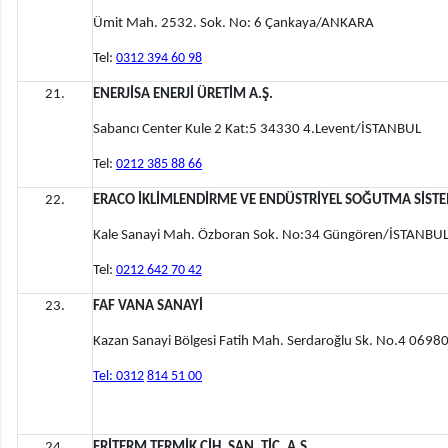
Ümit Mah. 2532. Sok. No: 6 Çankaya/ANKARA
Tel:
0312 394 60 98
21.
ENERJİSA ENERJİ ÜRETİM A.Ş.
Sabancı Center Kule 2 Kat:5 34330 4.Levent/İSTANBUL
Tel:
0212 385 88 66
22.
ERACO İKLİMLENDİRME VE ENDÜSTRİYEL SOĞUTMA SİSTEMLE
Kale Sanayi Mah. Özboran Sok. No:34 Güngören/İSTANBU
Tel:
0212 642 70 42
23.
FAF VANA SANAYİ
Kazan Sanayi Bölgesi Fatih Mah. Serdaroğlu Sk. No.4 06
Tel: 0312
814 51 00
24.
FRİTERM TERMİK CİH. SAN. TİC. A.Ş.