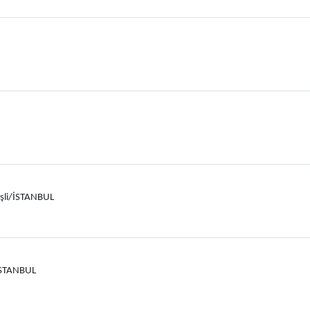
işli/İSTANBUL
İSTANBUL