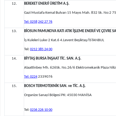
12.
BEREKET ENERJİ ÜRETİM A.Ş.
Gazi Mustafa Kemal Bulvarı 15 Mayıs Mah. 832 Sk. No:2 75.
Tel: 0258
242 27 76
13.
BİOSUN PAMUKOVA KATI ATIK İŞLEME ENERJİ VE ÇEVRE SAN
İş Kuleleri Luke-2 Kat.6 4.Levent Beşiktaş/İSTANBUL
Tel:
0212 385 24 00
14.
BİYTAŞ BURSA İNŞAAT TİC. SAN. A.Ş.
Alaattinbey Mh. 626Sk. No.26/6 Elektromekanik Plaza Nil
Tel: 0224
2339076
15.
BOSCH TERMOTEKNİK SAN. ve TİC. A.Ş.
Organize Sanayi Bölgesi PK: 45030 MANİSA
Tel:
0236 226 10 00