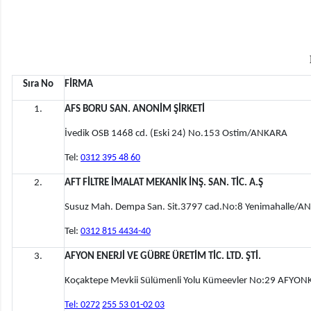
Sıra No
FİRMA
1.
AFS BORU SAN. ANONİM ŞİRKETİ
İvedik OSB 1468 cd. (Eski 24) No.153 Ostim/ANKARA
Tel:
0312 395 48 60
2.
AFT FİLTRE İMALAT MEKANİK İNŞ. SAN. TİC. A.Ş
Susuz Mah. Dempa San. Sit.3797 cad.No:8 Yenimahalle/
Tel:
0312 815 4434-40
3.
AFYON ENERJİ VE GÜBRE ÜRETİM TİC. LTD. ŞTİ.
Koçaktepe Mevkii Sülümenli Yolu Kümeevler No:29 AFYO
Tel: 0272
255 53 01-02 03