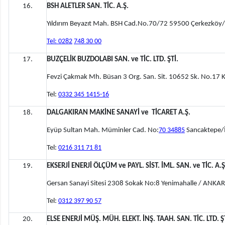
16.
BSH ALETLER SAN. TİC. A.Ş.
Yıldırım Beyazıt Mah. BSH Cad.No.70/72 59500 Çerkezkö
Tel: 0282
748 30 00
17.
BUZÇELİK BUZDOLABI SAN. ve TİC. LTD. ŞTİ.
Fevzi Çakmak Mh. Büsan 3 Org. San. Sit. 10652 Sk. No.17
Tel:
0332 345 1415-16
18.
DALGAKIRAN MAKİNE SANAYİ ve TİCARET A.Ş.
Eyüp Sultan Mah. Müminler Cad. No:
70 34885
Sancaktepe/
Tel:
0216 311 71 81
19.
EKSERJİ ENERJİ ÖLÇÜM ve PAYL. SİST. İML. SAN. ve TİC. A.Ş
Gersan Sanayi Sitesi 2308 Sokak No:8 Yenimahalle / ANKA
Tel:
0312 397 90 57
20.
ELSE ENERJİ MÜŞ. MÜH. ELEKT. İNŞ. TAAH. SAN. TİC. LTD. Ş