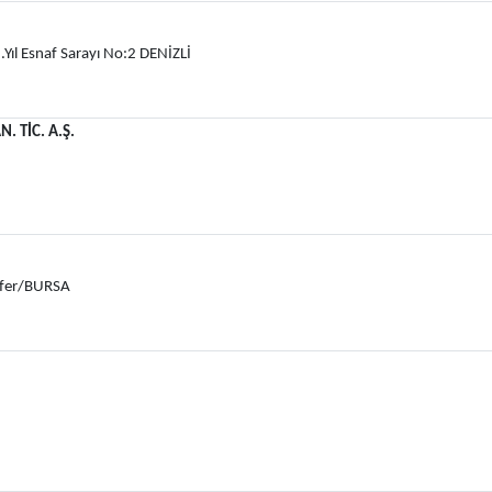
Yıl Esnaf Sarayı No:2 DENİZLİ
. TİC. A.Ş.
üfer/BURSA